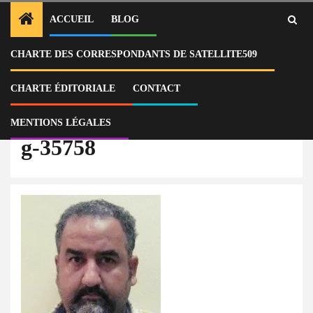
ACCUEIL
BLOG
CHARTE DES CORRESPONDANTS DE SATELLITE509
Home
Actu
Arrêté en 2013 pour Drogue, Rodolphe Jaar avait livré ses frères aux
Américains, pour réduire sa peine
CHARTE ÉDITORIALE
CONTACT
g-35758
MENTIONS LÉGALES
g-35758