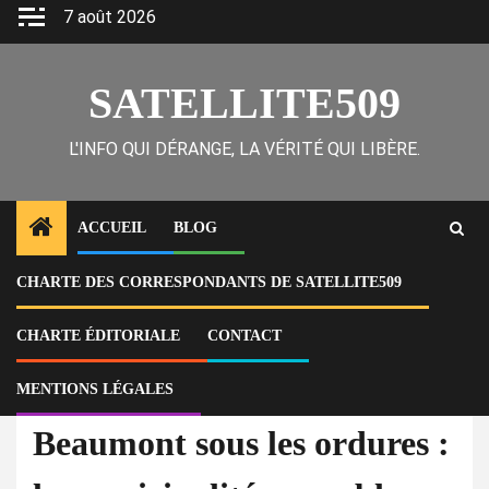
Skip
7 août 2026
to
content
SATELLITE509
L'INFO QUI DÉRANGE, LA VÉRITÉ QUI LIBÈRE.
ACCUEIL
BLOG
CHARTE DES CORRESPONDANTS DE SATELLITE509
Home
Actu
Beaumont sous les ordures : la municipalité coupable d’abandon et de
négligence
CHARTE ÉDITORIALE
CONTACT
MENTIONS LÉGALES
À la Une
Actu
Beaumont sous les ordures :