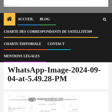
ACCUEIL
BLOG
CHARTE DES CORRESPONDANTS DE SATELLITE509
Home
Économie
Corruption au bureau du Casec de Rose Bonite : plusieurs millions de
gourdes volatilisés, les adjoints Cleanta Bien-aimé et Lener Alteus
CHARTE ÉDITORIALE
CONTACT
montent au créneau
WhatsApp-Image-2024-09-04-at-5.49.28-PM
MENTIONS LÉGALES
WhatsApp-Image-2024-09-
04-at-5.49.28-PM