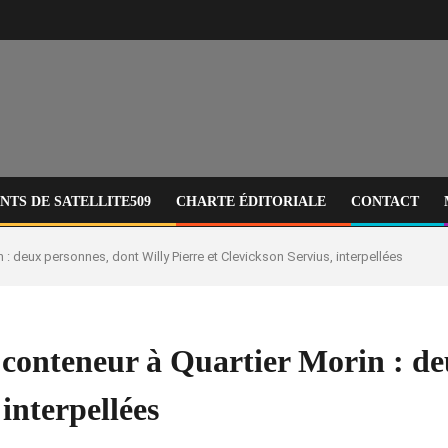
TS DE SATELLITE509
CHARTE ÉDITORIALE
CONTACT
: deux personnes, dont Willy Pierre et Clevickson Servius, interpellées
conteneur à Quartier Morin : de
 interpellées