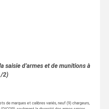
la saisie d’armes et de munitions à
1/2)
ets de marques et calibres variés, neuf (9) chargeurs,
(DICOP), soulignant la diversité des armes saisies,