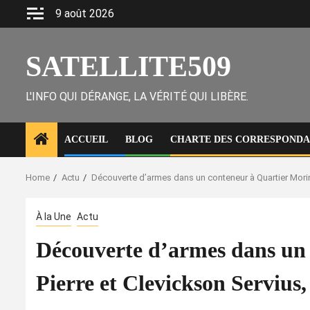
Skip
9 août 2026
to
content
SATELLITE509
L'INFO QUI DÉRANGE, LA VÉRITÉ QUI LIBÈRE.
ACCUEIL
BLOG
CHARTE DES CORRESPONDAN
Home
Actu
Découverte d’armes dans un conteneur à Quartier Morin 
À la Une
Actu
Découverte d’armes dans un 
Pierre et Clevickson Servius,