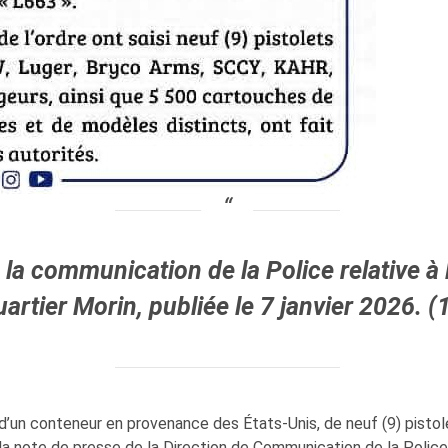
 la communication de la Police relative à 
artier Morin, publiée le 7 janvier 2026. (
r d’un conteneur en provenance des États‑Unis, de neuf (9) pistol
 la note de presse de la Direction de Communication de la Police 