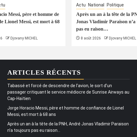
ctu
Actu
National
Politique
cio Messi, père et homme de
Après un an à la tête de la 
de Lionel Messi, est mort à 68
Jonas Vladimir Paraison n’a 
pas eu raison…
26
Djovany MICHEL
8 août 2026
Djovany MICHEL
ARTICLES RÉCENTS
Tabassé et forcé de descendre de l’avion, le sort d’un
passager critiquant le service médiocre de Sunrise Airways au
Cap-Haïtien
Jorge Horacio Messi, père et homme de confiance de Lionel
Messi, est mort à 68 ans
Après un an à la tête de la PNH, André Jonas Vladimir Paraison
n’a toujours pas eu raison…