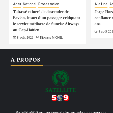
Actu
National
Protestation
À la Une
A
Tabassé et forcé de descendre de
Jorge Hora
l’avion, le sort d’un passager critiquant
confiance 
le service médiocre de Sunrise Airways
ans
au Cap-Haïtien
8 août 20
8 août 2026
Djovany MICHEL
À PROPOS
Satellite509 est un journal d'information numérique,