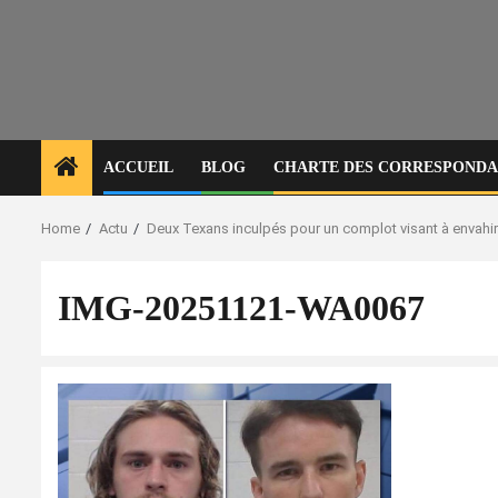
ACCUEIL
BLOG
CHARTE DES CORRESPONDAN
Home
Actu
Deux Texans inculpés pour un complot visant à envahir 
IMG-20251121-WA0067