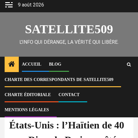
Skip
9 août 2026
to
content
SATELLITE509
L'INFO QUI DÉRANGE, LA VÉRITÉ QUI LIBÈRE.
ACCUEIL
BLOG
CHARTE DES CORRESPONDANTS DE SATELLITE509
Home
Actu
États-Unis : l’Haïtien de 40 ans, Ricardo Desir, arrêté pour agression
sexuelle sur une fillette de 7 ans
CHARTE ÉDITORIALE
CONTACT
MENTIONS LÉGALES
À la Une
Actu
États-Unis : l’Haïtien de 40