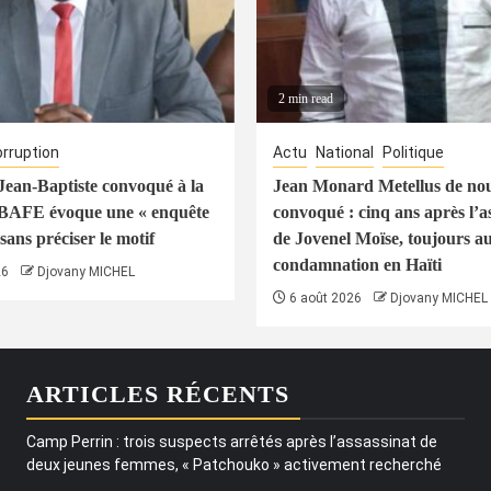
2 min read
rruption
Actu
National
Politique
ean-Baptiste convoqué à la
Jean Monard Metellus de no
 BAFE évoque une « enquête
convoqué : cinq ans après l’a
sans préciser le motif
de Jovenel Moïse, toujours a
condamnation en Haïti
26
Djovany MICHEL
6 août 2026
Djovany MICHEL
ARTICLES RÉCENTS
Camp Perrin : trois suspects arrêtés après l’assassinat de
deux jeunes femmes, « Patchouko » activement recherché