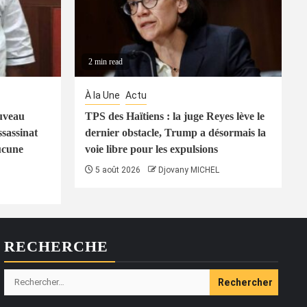
2 min read
À la Une
Actu
uveau
TPS des Haïtiens : la juge Reyes lève le
ssassinat
dernier obstacle, Trump a désormais la
ucune
voie libre pour les expulsions
5 août 2026
Djovany MICHEL
RECHERCHE
Rechercher :