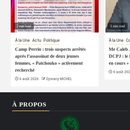
2 min read
1 min read
À la Une
Actu
Politique
À la Une
Co
Camp Perrin : trois suspects arrêtés
Me Caleb J
après l’assassinat de deux jeunes
DCPJ : le
femmes, « Patchouko » activement
en cours » 
recherché
6 août 20
6 août 2026
Djovany MICHEL
À PROPOS