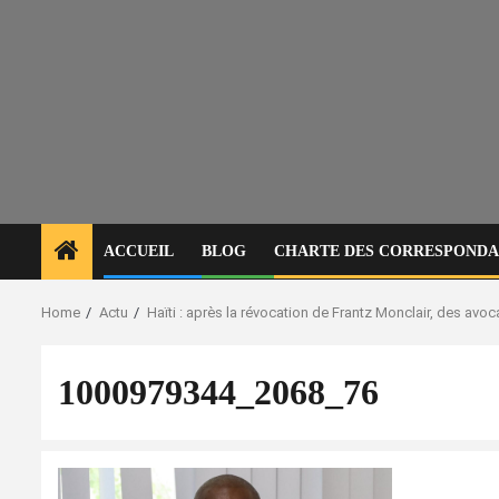
ACCUEIL
BLOG
CHARTE DES CORRESPONDAN
Home
Actu
Haïti : après la révocation de Frantz Monclair, des avo
1000979344_2068_76