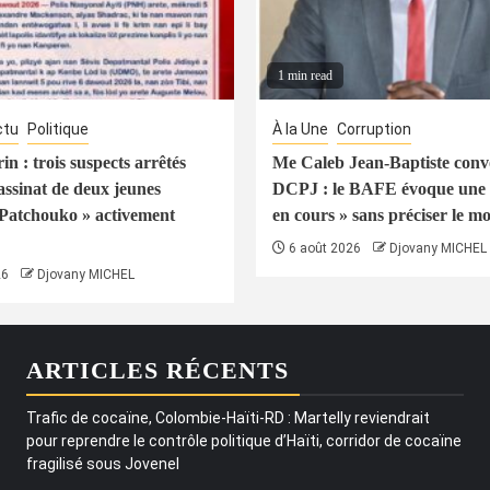
1 min read
ctu
Politique
À la Une
Corruption
n : trois suspects arrêtés
Me Caleb Jean-Baptiste conv
assinat de deux jeunes
DCPJ : le BAFE évoque une 
Patchouko » activement
en cours » sans préciser le mo
6 août 2026
Djovany MICHEL
26
Djovany MICHEL
ARTICLES RÉCENTS
Trafic de cocaïne, Colombie-Haïti-RD : Martelly reviendrait
pour reprendre le contrôle politique d’Haïti, corridor de cocaïne
fragilisé sous Jovenel