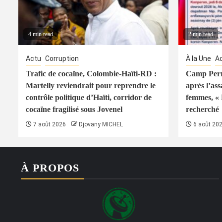
4 min read
2 min read
Actu
Corruption
À la Une
A
Trafic de cocaïne, Colombie-Haïti-RD :
Camp Perri
Martelly reviendrait pour reprendre le
après l’ass
contrôle politique d’Haïti, corridor de
femmes, « 
cocaïne fragilisé sous Jovenel
recherché
7 août 2026
Djovany MICHEL
6 août 20
À PROPOS