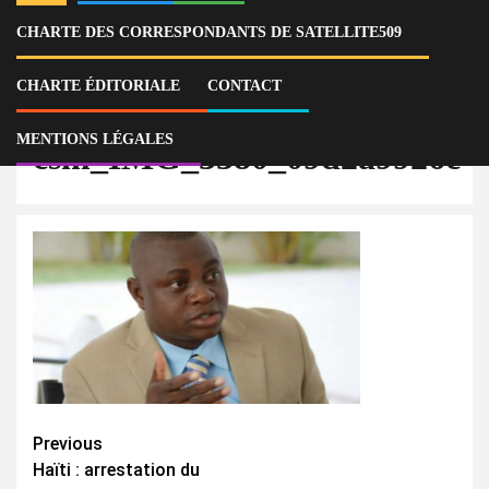
CHARTE DES CORRESPONDANTS DE SATELLITE509
Home
Actu
Haïti : arrestation du directeur de la CAS, Elionor Devallon, par la DCPJ
csm_IMG_3380_09d2a9926c
CHARTE ÉDITORIALE
CONTACT
MENTIONS LÉGALES
csm_IMG_3380_09d2a9926c
Continue
Previous
Haïti : arrestation du
Reading