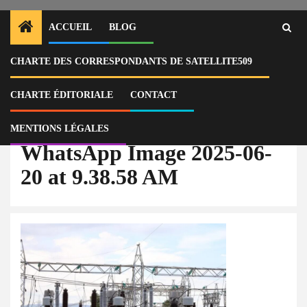
ACCUEIL
BLOG
CHARTE DES CORRESPONDANTS DE SATELLITE509
Home
Actu
Haïti : aucune réaction du pouvoir face à la crise de Péligre plongeant
Port-au-Prince dans le noir depuis plus de 72 heures
CHARTE ÉDITORIALE
CONTACT
WhatsApp Image 2025-06-20 at 9.38.58 AM
MENTIONS LÉGALES
WhatsApp Image 2025-06-
20 at 9.38.58 AM