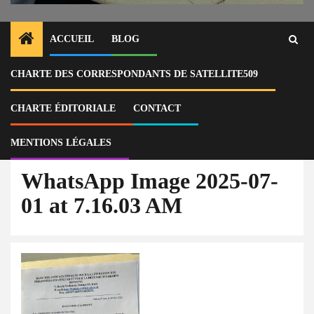
ACCUEIL
BLOG
CHARTE DES CORRESPONDANTS DE SATELLITE509
Home
Actu
Haïti : deux plaintes bientôt déposées contre Betty Lamy pour trafic
d’organes, et contre Hans Joseph, directeur de l’ULCC, pour abus de
CHARTE ÉDITORIALE
CONTACT
pouvoir
WhatsApp Image 2025-07-01 at 7.16.03 AM
MENTIONS LÉGALES
WhatsApp Image 2025-07-
01 at 7.16.03 AM