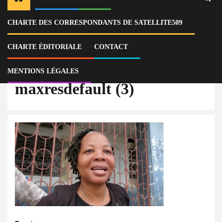
CHARTE DES CORRESPONDANTS DE SATELLITE509
Home
Actu
Haïti : la mairesse des Cayes, Claire Daphné France, confrontée à des
accusations de corruption
CHARTE ÉDITORIALE
CONTACT
maxresdefault (3)
MENTIONS LÉGALES
maxresdefault (3)