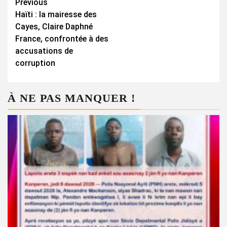
Continue
Previous
Haïti : la mairesse des
Reading
Cayes, Claire Daphné
France, confrontée à des
accusations de
corruption
À NE PAS MANQUER !