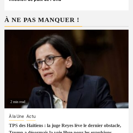
À NE PAS MANQUER !
2 min read
À la Une
Actu
TPS des Haïtiens : la juge Reyes lève le dernier obstacle,
Trump a désormais la voie libre pour les expulsions