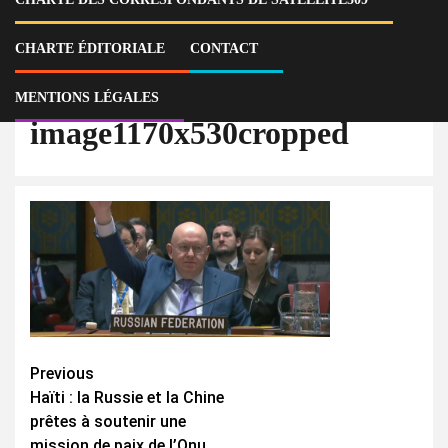
Home
Actu
Haïti : la Russie et la Chine prêtes à soutenir une mission de paix de
l’Onu
CHARTE ÉDITORIALE
CONTACT
image1170x530cropped
MENTIONS LÉGALES
image1170x530cropped
Continue
Previous
Haïti : la Russie et la Chine
Reading
prêtes à soutenir une
mission de paix de l’Onu