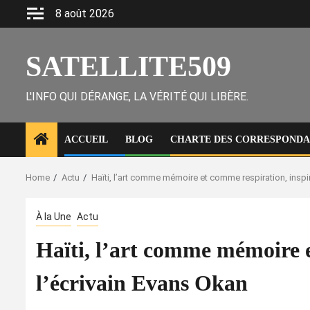
Skip
8 août 2026
to
content
SATELLITE509
L'INFO QUI DÉRANGE, LA VÉRITÉ QUI LIBÈRE.
ACCUEIL
BLOG
CHARTE DES CORRESPONDAN
Home
Actu
Haïti, l’art comme mémoire et comme respiration, inspi
À la Une
Actu
Haïti, l’art comme mémoire e
l’écrivain Evans Okan