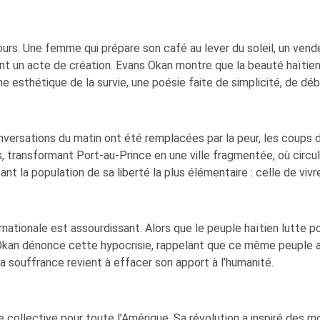
ours. Une femme qui prépare son café au lever du soleil, un vend
t un acte de création. Evans Okan montre que la beauté haïtien
e esthétique de la survie, une poésie faite de simplicité, de débr
nversations du matin ont été remplacées par la peur, les coups 
, transformant Port-au-Prince en une ville fragmentée, où circu
nt la population de sa liberté la plus élémentaire : celle de vivr
nationale est assourdissant. Alors que le peuple haïtien lutte p
Okan dénonce cette hypocrisie, rappelant que ce même peuple a 
sa souffrance revient à effacer son apport à l’humanité.
re collective pour toute l’Amérique. Sa révolution a inspiré des 