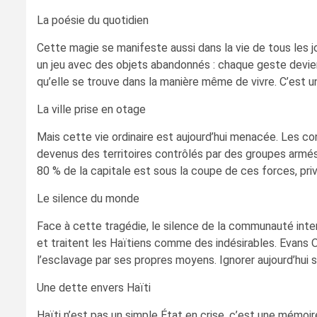
La poésie du quotidien
Cette magie se manifeste aussi dans la vie de tous les j
un jeu avec des objets abandonnés : chaque geste devien
qu’elle se trouve dans la manière même de vivre. C’est un
La ville prise en otage
Mais cette vie ordinaire est aujourd’hui menacée. Les co
devenus des territoires contrôlés par des groupes armés
80 % de la capitale est sous la coupe de ces forces, priva
Le silence du monde
Face à cette tragédie, le silence de la communauté inter
et traitent les Haïtiens comme des indésirables. Evans 
l’esclavage par ses propres moyens. Ignorer aujourd’hui 
Une dette envers Haïti
Haïti n’est pas un simple État en crise, c’est une mémoi