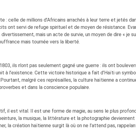
te : celle de millions d’Africains arrachés à leur terre et jetés 
s récits ont servi de refuge spirituel et de moyen de résistance.
n divertissement, mais un acte de survie, un moyen de dire « je su
ouffrance mais tournée vers la liberté.
803, ils n’ont pas seulement gagné une guerre : ils ont boulevers
it à l’existence. Cette victoire historique a fait d’Haïti un symbo
ourtant, malgré ces représailles, la culture haïtienne a continué
 proverbes et dans la conscience populaire.
tif, il est vital. Il est une forme de magie, au sens le plus profo
a peinture, la musique, la littérature et la photographie devienne
her, la création haïtienne surgit là où on ne l’attend pas, rapp