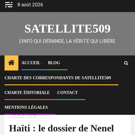
Skip
8 août 2026
to
content
SATELLITE509
L'INFO QUI DÉRANGE, LA VÉRITÉ QUI LIBÈRE.
ACCUEIL
BLOG
CHARTE DES CORRESPONDANTS DE SATELLITE509
Home
Actu
Haïti : le dossier de Nenel Cassy réouvert en vue de son transfert au
cabinet d’instruction, mais l’ex-sénateur demeure libre malgré sa
CHARTE ÉDITORIALE
CONTACT
libération jugée illégale
MENTIONS LÉGALES
À la Une
Actu
Haïti : le dossier de Nenel