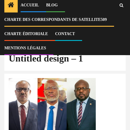
ACCUEIL
BLOG
CHARTE DES CORRESPONDANTS DE SATELLITE509
Home
Actu
Haïti : les conseillers présidents Smith Augustin, Emmanuel Vertilaire et
Louis Gérald Gilles, inculpés pour corruption, paralysent le CPT
CHARTE ÉDITORIALE
CONTACT
Untitled design – 1
MENTIONS LÉGALES
Untitled design – 1