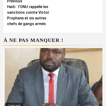
Continue
Previous
Haïti : l’ONU rappelle les
Reading
sanctions contre Victor
Prophane et six autres
chefs de gangs armés
À NE PAS MANQUER !
1 min read