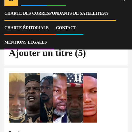
CHARTE DES CORRESPONDANTS DE SATELLITE509
Home
Actu
Haïti : l’ONU rappelle les sanctions contre Victor Prophane et six autres
chefs de gangs armés
CHARTE ÉDITORIALE
CONTACT
Ajouter un titre (5)
MENTIONS LÉGALES
Ajouter un titre (5)