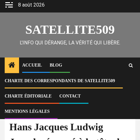
Skip
8 août 2026
to
content
SATELLITE509
L'INFO QUI DÉRANGE, LA VÉRITÉ QUI LIBÈRE.
ACCUEIL
BLOG
CHARTE DES CORRESPONDANTS DE SATELLITE509
Home
Actu
Hans Jacques Ludwig Joseph révoqué à la tête de l’ULCC, Goethie
Varnelle Morency nommée directrice générale
CHARTE ÉDITORIALE
CONTACT
MENTIONS LÉGALES
Actu
National
Politique
Hans Jacques Ludwig