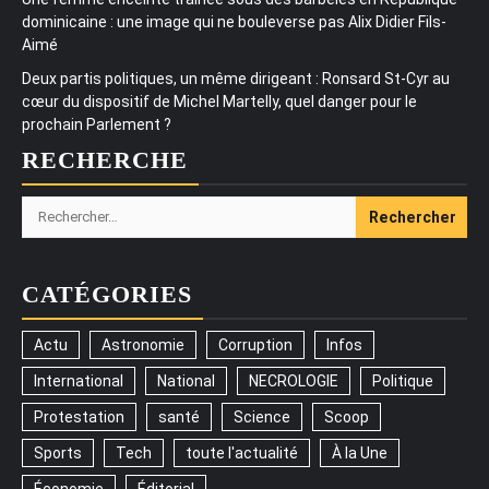
dominicaine : une image qui ne bouleverse pas Alix Didier Fils-
Aimé
Deux partis politiques, un même dirigeant : Ronsard St-Cyr au
cœur du dispositif de Michel Martelly, quel danger pour le
prochain Parlement ?
RECHERCHE
Rechercher :
CATÉGORIES
Actu
Astronomie
Corruption
Infos
International
National
NECROLOGIE
Politique
Protestation
santé
Science
Scoop
Sports
Tech
toute l'actualité
À la Une
Économie
Éditorial