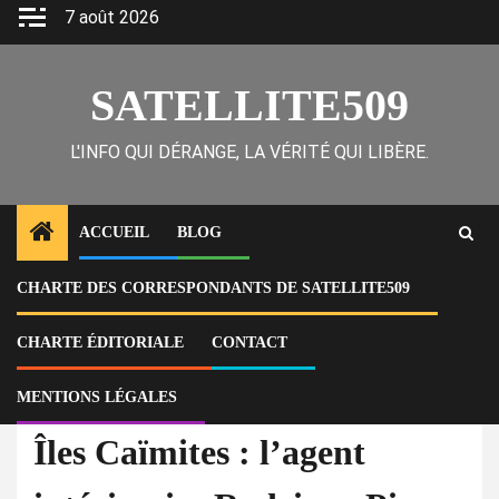
Skip
7 août 2026
to
content
SATELLITE509
L'INFO QUI DÉRANGE, LA VÉRITÉ QUI LIBÈRE.
ACCUEIL
BLOG
CHARTE DES CORRESPONDANTS DE SATELLITE509
Home
Actu
Îles Caïmites : l’agent intérimaire Rodrigue Pierre démissionne et
dénonce les difficultés de gestion municipale
CHARTE ÉDITORIALE
CONTACT
MENTIONS LÉGALES
À la Une
Actu
Îles Caïmites : l’agent