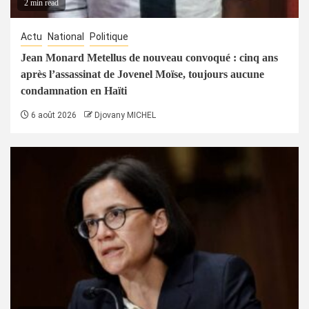
2 min read
Actu
National
Politique
Jean Monard Metellus de nouveau convoqué : cinq ans
après l’assassinat de Jovenel Moïse, toujours aucune
condamnation en Haïti
6 août 2026
Djovany MICHEL