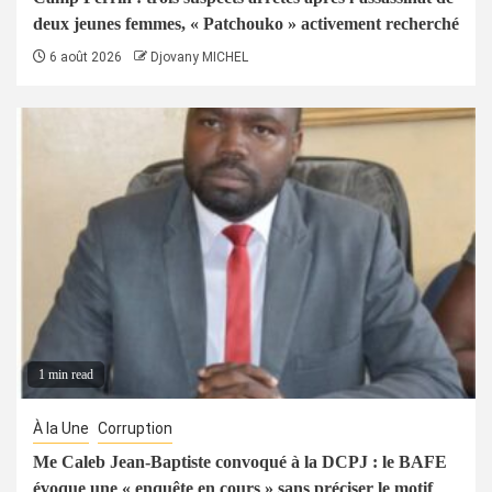
deux jeunes femmes, « Patchouko » activement recherché
6 août 2026
Djovany MICHEL
1 min read
À la Une
Corruption
Me Caleb Jean-Baptiste convoqué à la DCPJ : le BAFE
évoque une « enquête en cours » sans préciser le motif