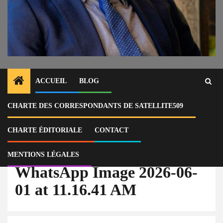
ACCUEIL
BLOG
CHARTE DES CORRESPONDANTS DE SATELLITE509
Home
Actu
Junior Bonheur convoqué par le juge Benjamin Félisme : le proche du
pouvoir cité dans une affaire de vols de maisons à Vivy Mitchell
CHARTE ÉDITORIALE
CONTACT
WhatsApp Image 2026-06-01 at 11.16.41 AM
MENTIONS LÉGALES
WhatsApp Image 2026-06-
01 at 11.16.41 AM