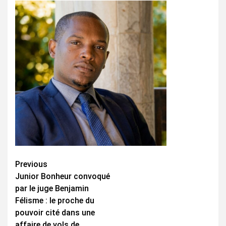
Continue
Previous
Junior Bonheur convoqué
Reading
par le juge Benjamin
Félisme : le proche du
pouvoir cité dans une
affaire de vols de