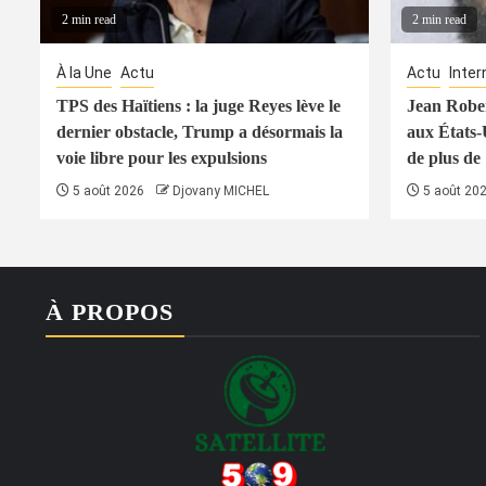
2 min read
2 min read
À la Une
Actu
Actu
Inter
TPS des Haïtiens : la juge Reyes lève le
Jean Rober
dernier obstacle, Trump a désormais la
aux États-
voie libre pour les expulsions
de plus de
5 août 2026
Djovany MICHEL
5 août 20
À PROPOS