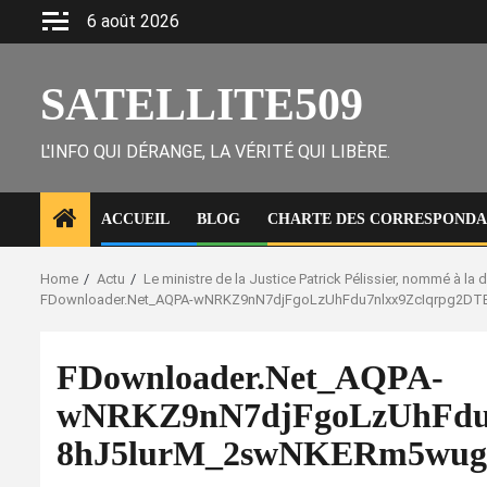
Skip
6 août 2026
to
content
SATELLITE509
L'INFO QUI DÉRANGE, LA VÉRITÉ QUI LIBÈRE.
ACCUEIL
BLOG
CHARTE DES CORRESPONDAN
Home
Actu
Le ministre de la Justice Patrick Pélissier, nommé à l
FDownloader.Net_AQPA-wNRKZ9nN7djFgoLzUhFdu7nlxx9ZcIqrpg2DT
FDownloader.Net_AQPA-
wNRKZ9nN7djFgoLzUhFdu7
8hJ5lurM_2swNKERm5wugJ