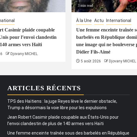
3 min read
national
À la Une
Actu
International
t Casimir plaide coupable
Une femme enceinte traînée s
Unis pour l’envoi clandestin
barbelés en République domin
 140 armes vers Haïti
une image qui ne bouleverse 
Didier Fils-Aimé
26
Djovany MICHEL
5 août 2026
Djovany MICHEL
ARTICLES RÉCENTS
TPS des Haïtiens : la juge Reyes lève le dernier obstacle,
Trump a désormais la voie libre pour les expulsions
Jean Robert Casimir plaide coupable aux États-Unis pour
l’envoi clandestin de plus de 140 armes vers Haïti
Une femme enceinte traînée sous des barbelés en République