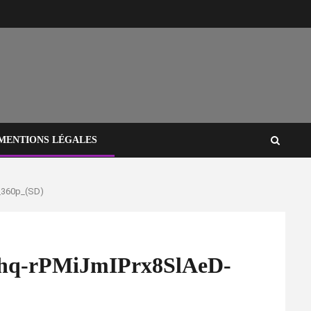
MENTIONS LÉGALES
_360p_(SD)
q-rPMiJmIPrx8SlAeD-