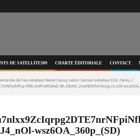
TS DE SATELLITE509
CHARTE ÉDITORIALE
CONTACT
a demande de l’ex-sénateur Nenel Cassy, selon l’ancien sénateur Edo Zenny
E7nrNFpiNfhq-rPMiJmIPrx8SlAeD-8hJ5lurM_2swNKERm5wugJ4_nOl-wsz6OA
nlxx9ZcIqrpg2DTE7nrNFpiNfh
4_nOl-wsz6OA_360p_(SD)