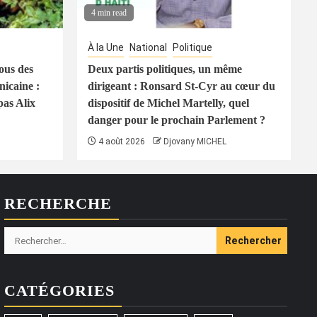
4 min read
À la Une
National
Politique
ous des
Deux partis politiques, un même
icaine :
dirigeant : Ronsard St-Cyr au cœur du
pas Alix
dispositif de Michel Martelly, quel
danger pour le prochain Parlement ?
4 août 2026
Djovany MICHEL
RECHERCHE
Rechercher :
CATÉGORIES