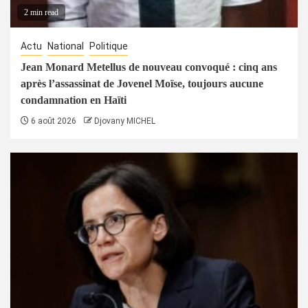
2 min read
Actu
National
Politique
Jean Monard Metellus de nouveau convoqué : cinq ans
après l’assassinat de Jovenel Moïse, toujours aucune
condamnation en Haïti
6 août 2026
Djovany MICHEL