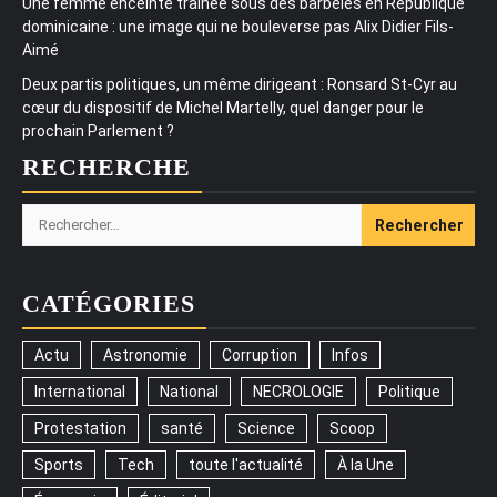
Une femme enceinte traînée sous des barbelés en République
dominicaine : une image qui ne bouleverse pas Alix Didier Fils-
Aimé
Deux partis politiques, un même dirigeant : Ronsard St-Cyr au
cœur du dispositif de Michel Martelly, quel danger pour le
prochain Parlement ?
RECHERCHE
Rechercher :
CATÉGORIES
Actu
Astronomie
Corruption
Infos
International
National
NECROLOGIE
Politique
Protestation
santé
Science
Scoop
Sports
Tech
toute l'actualité
À la Une