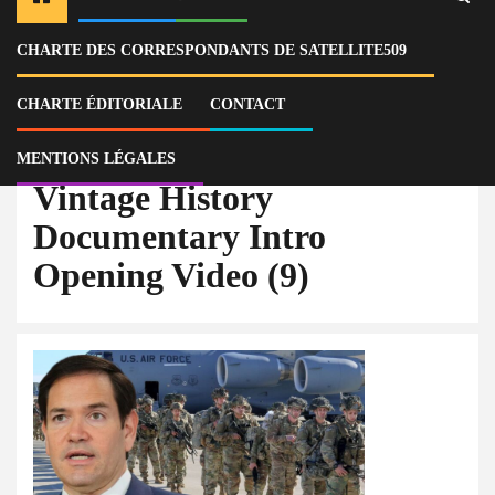
CHARTE DES CORRESPONDANTS DE SATELLITE509
Home
Actu
Marco Rubio défend une réponse militaire face aux gangs en Haïti
devant le Sénat américain
CHARTE ÉDITORIALE
CONTACT
Vintage History Documentary Intro Opening Video (9)
MENTIONS LÉGALES
Vintage History
Documentary Intro
Opening Video (9)