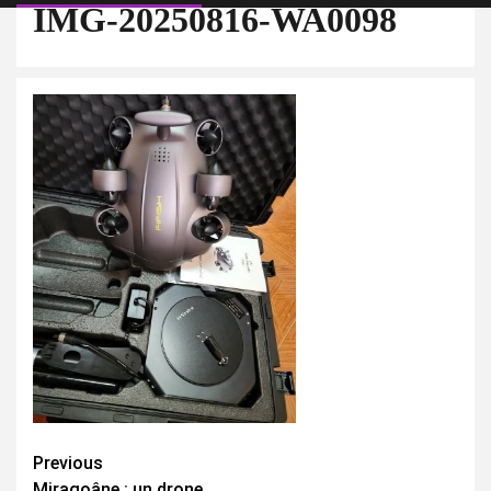
IMG-20250816-WA0098
Continue
Previous
Miragoâne : un drone