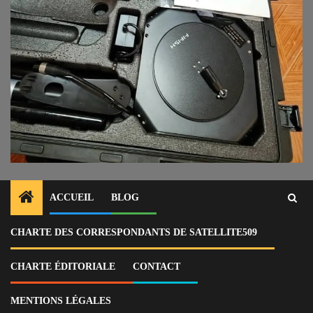
ACCUEIL
BLOG
CHARTE DES CORRESPONDANTS DE SATELLITE509
Home
Actu
Miragoâne : un drone sous-marin saisi par la douane, enquête en cours
CHARTE ÉDITORIALE
CONTACT
IMG-20250816-WA0098
MENTIONS LÉGALES