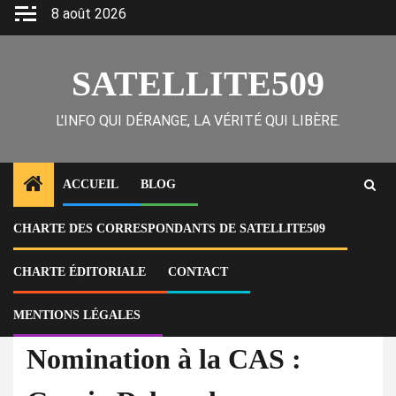
Skip
8 août 2026
to
content
SATELLITE509
L'INFO QUI DÉRANGE, LA VÉRITÉ QUI LIBÈRE.
ACCUEIL
BLOG
CHARTE DES CORRESPONDANTS DE SATELLITE509
Home
Actu
Nomination à la CAS : Gracia Delva place son proche Floristal Bigues à
la direction adjointe avec le soutien d’Alix Didier Fils-Aimé
CHARTE ÉDITORIALE
CONTACT
MENTIONS LÉGALES
À la Une
Actu
Nomination à la CAS :