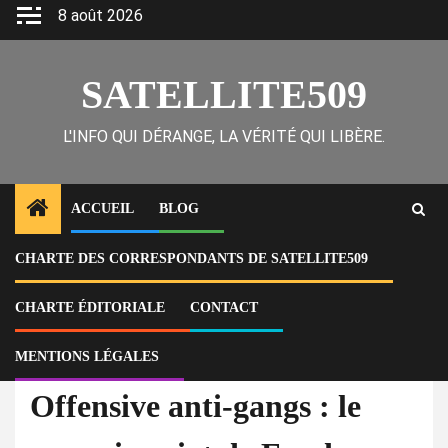
Skip
8 août 2026
to
content
SATELLITE509
L'INFO QUI DÉRANGE, LA VÉRITÉ QUI LIBÈRE.
ACCUEIL
BLOG
CHARTE DES CORRESPONDANTS DE SATELLITE509
Home
Actu
Offensive anti-gangs : le commissariat de Fonds-Verrettes attaqué, des
détenus s’évadent
CHARTE ÉDITORIALE
CONTACT
MENTIONS LÉGALES
À la Une
Actu
Offensive anti-gangs : le