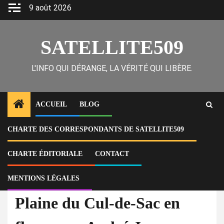
Skip
9 août 2026
to
content
SATELLITE509
L'INFO QUI DÉRANGE, LA VÉRITÉ QUI LIBÈRE.
ACCUEIL
BLOG
CHARTE DES CORRESPONDANTS DE SATELLITE509
Home
Actu
Plaine du Cul-de-Sac en flammes : André Jonas Vladimir Paraison
confronté à l’échec opérationnel de la Police nationale
CHARTE ÉDITORIALE
CONTACT
MENTIONS LÉGALES
À la Une
Actu
National
Plaine du Cul-de-Sac en