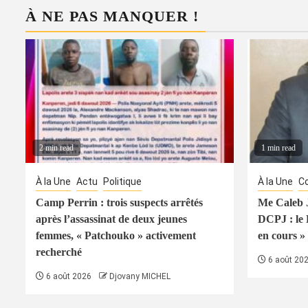
À NE PAS MANQUER !
2 min read
1 min read
À la Une
Actu
Politique
À la Une
Co
Camp Perrin : trois suspects arrêtés
Me Caleb J
après l’assassinat de deux jeunes
DCPJ : le
femmes, « Patchouko » activement
en cours » 
recherché
6 août 20
6 août 2026
Djovany MICHEL