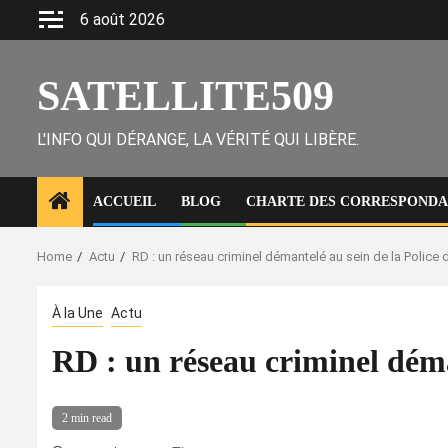
Skip
6 août 2026
to
content
SATELLITE509
L'INFO QUI DÉRANGE, LA VÉRITÉ QUI LIBÈRE.
ACCUEIL
BLOG
CHARTE DES CORRESPONDAN
Home
Actu
RD : un réseau criminel démantelé au sein de la Police
À la Une
Actu
RD : un réseau criminel déma
2 min read