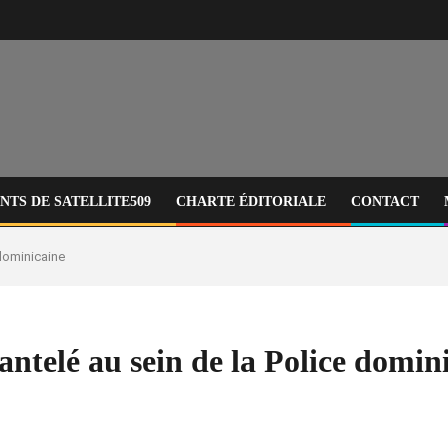
TS DE SATELLITE509
CHARTE ÉDITORIALE
CONTACT
 dominicaine
ntelé au sein de la Police domin