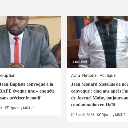
2 min read
rruption
Actu
National
Politique
ean-Baptiste convoqué à la
Jean Monard Metellus de no
 BAFE évoque une « enquête
convoqué : cinq ans après l’a
sans préciser le motif
de Jovenel Moïse, toujours a
condamnation en Haïti
26
Djovany MICHEL
6 août 2026
Djovany MICHEL