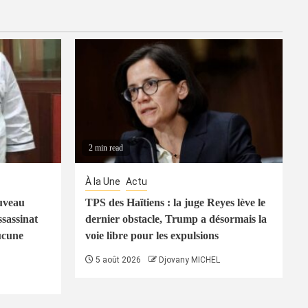
2 min read
À la Une
Actu
uveau
TPS des Haïtiens : la juge Reyes lève le
ssassinat
dernier obstacle, Trump a désormais la
ucune
voie libre pour les expulsions
5 août 2026
Djovany MICHEL