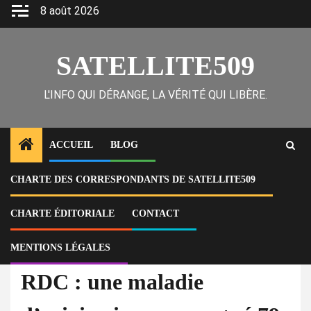
Skip
8 août 2026
to
content
SATELLITE509
L'INFO QUI DÉRANGE, LA VÉRITÉ QUI LIBÈRE.
ACCUEIL
BLOG
CHARTE DES CORRESPONDANTS DE SATELLITE509
Home
Actu
RDC : une maladie d’origine inconnue a tué 79 personnes, l’OMS
mobilisée
CHARTE ÉDITORIALE
CONTACT
MENTIONS LÉGALES
À la Une
Actu
RDC : une maladie