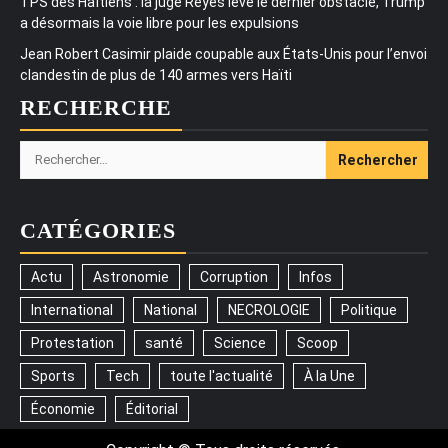
TPS des Haïtiens : la juge Reyes lève le dernier obstacle, Trump
a désormais la voie libre pour les expulsions
Jean Robert Casimir plaide coupable aux États-Unis pour l’envoi
clandestin de plus de 140 armes vers Haïti
RECHERCHE
Rechercher :
CATÉGORIES
Actu
Astronomie
Corruption
Infos
International
National
NECROLOGIE
Politique
Protestation
santé
Science
Scoop
Sports
Tech
toute l'actualité
À la Une
Économie
Éditorial