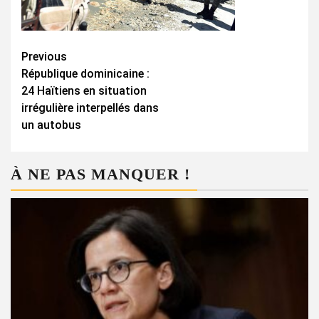
Continue
Previous
République dominicaine :
Reading
24 Haïtiens en situation
irrégulière interpellés dans
un autobus
À NE PAS MANQUER !