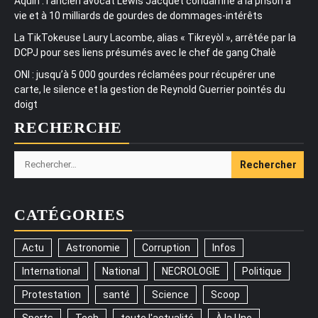
Aquin : l’ancien avocat Lewis Jacquet condamné à la prison à
vie et à 10 milliards de gourdes de dommages-intérêts
La TikTokeuse Laury Lacombe, alias « Tikreyòl », arrêtée par la
DCPJ pour ses liens présumés avec le chef de gang Chalè
ONI : jusqu’à 5 000 gourdes réclamées pour récupérer une
carte, le silence et la gestion de Reynold Guerrier pointés du
doigt
RECHERCHE
Rechercher :
CATÉGORIES
Actu
Astronomie
Corruption
Infos
International
National
NECROLOGIE
Politique
Protestation
santé
Science
Scoop
Sports
Tech
toute l'actualité
À la Une