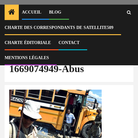
ACCUEIL
BLOG
CHARTE DES CORRESPONDANTS DE SATELLITE509
Home
Actu
République dominicaine : 24 Haïtiens en situation irrégulière interpellés
dans un autobus
CHARTE ÉDITORIALE
CONTACT
1669074949-Abus
MENTIONS LÉGALES
1669074949-Abus