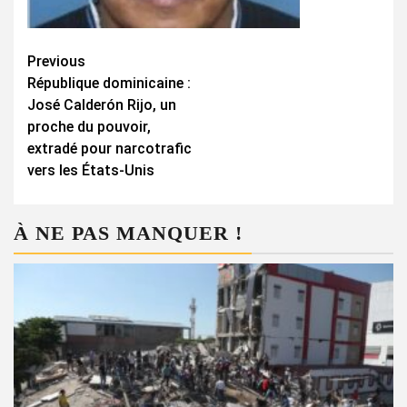
Continue
Previous
République dominicaine :
Reading
José Calderón Rijo, un
proche du pouvoir,
extradé pour narcotrafic
vers les États-Unis
À NE PAS MANQUER !