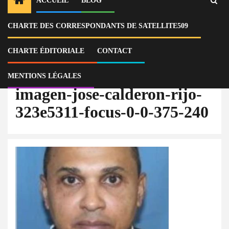
ACCUEIL
BLOG
CHARTE DES CORRESPONDANTS DE SATELLITE509
Home
Actu
République dominicaine : José Calderón Rijo, un proche du pouvoir,
extradé pour narcotrafic vers les États-Unis
CHARTE ÉDITORIALE
CONTACT
imagen-jose-calderon-rijo-323e5311-focus-0-0-375-240
MENTIONS LÉGALES
imagen-jose-calderon-rijo-
323e5311-focus-0-0-375-240