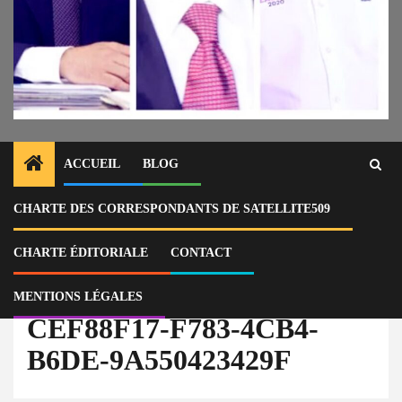
ACCUEIL
BLOG
CHARTE DES CORRESPONDANTS DE SATELLITE509
Home
Actu
République Dominicaine : Trois anciens ministres de l’Administration de
Médina arrêtés pour corruption
CHARTE ÉDITORIALE
CONTACT
CEF88F17-F783-4CB4-B6DE-9A550423429F
MENTIONS LÉGALES
CEF88F17-F783-4CB4-
B6DE-9A550423429F