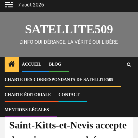
Skip
7 août 2026
to
content
SATELLITE509
L'INFO QUI DÉRANGE, LA VÉRITÉ QUI LIBÈRE.
ACCUEIL
BLOG
CHARTE DES CORRESPONDANTS DE SATELLITE509
Home
Actu
Saint-Kitts-et-Nevis accepte des migrants expulsés par les États-Unis,
mais exclut les Haïtiens
CHARTE ÉDITORIALE
CONTACT
MENTIONS LÉGALES
À la Une
Actu
Saint-Kitts-et-Nevis accepte