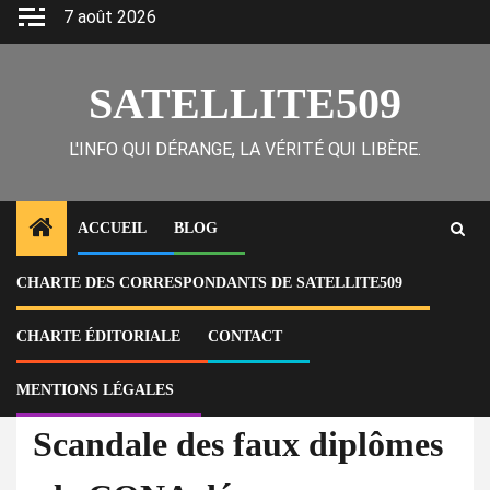
Skip
7 août 2026
to
content
SATELLITE509
L'INFO QUI DÉRANGE, LA VÉRITÉ QUI LIBÈRE.
ACCUEIL
BLOG
CHARTE DES CORRESPONDANTS DE SATELLITE509
Home
National
Scandale des faux diplômes : le CONA dénonce une dérive inquiétante
au sein de l’administration publique
CHARTE ÉDITORIALE
CONTACT
MENTIONS LÉGALES
À la Une
Corruption
National
Scandale des faux diplômes