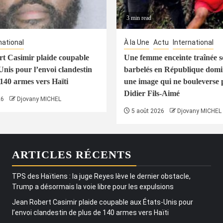
3 min read
national
À la Une
Actu
International
t Casimir plaide coupable
Une femme enceinte traînée s
Unis pour l’envoi clandestin
barbelés en République domin
 140 armes vers Haïti
une image qui ne bouleverse 
Didier Fils-Aimé
26
Djovany MICHEL
5 août 2026
Djovany MICHEL
ARTICLES RÉCENTS
TPS des Haïtiens : la juge Reyes lève le dernier obstacle,
Trump a désormais la voie libre pour les expulsions
Jean Robert Casimir plaide coupable aux États-Unis pour
l’envoi clandestin de plus de 140 armes vers Haïti