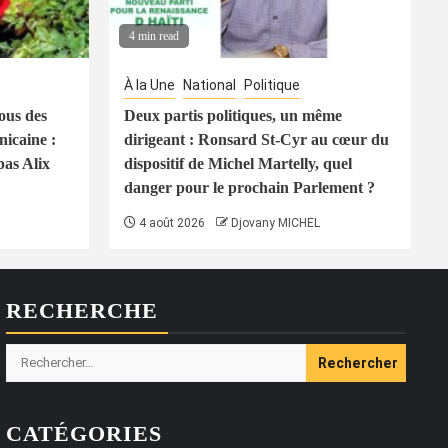
4 min read
À la Une
National
Politique
ous des
Deux partis politiques, un même
icaine :
dirigeant : Ronsard St-Cyr au cœur du
pas Alix
dispositif de Michel Martelly, quel
danger pour le prochain Parlement ?
4 août 2026
Djovany MICHEL
RECHERCHE
Rechercher :
CATÉGORIES