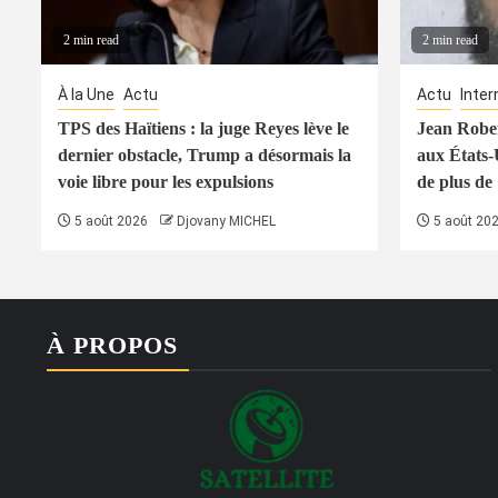
2 min read
2 min read
À la Une
Actu
Actu
Inter
TPS des Haïtiens : la juge Reyes lève le
Jean Rober
dernier obstacle, Trump a désormais la
aux États-
voie libre pour les expulsions
de plus de
5 août 2026
Djovany MICHEL
5 août 20
À PROPOS