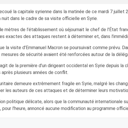
coué la capitale syrienne dans la matinée de ce mardi 7 juillet 2
uit dans le cadre de sa visite officielle en Syrie.
e mètres de l’établissement où séjournait le chef de l’État fra
es exactes des attaques restent à déterminer et, dans l’immédia
 que la visite d’Emmanuel Macron se poursuivait comme prévu. Da
 mesures de sécurité avaient été renforcées autour de la déléga
s’agit de la première d’un dirigeant occidental en Syrie depuis l
après plusieurs années de conflit.
curitaire demeure extrêmement fragile en Syrie, malgré les chan
fier les auteurs de ces attaques et de déterminer leurs motivatio
n politique délicate, alors que la communauté internationale suit
, pour l’heure, annoncé aucune modification au programme officiel 