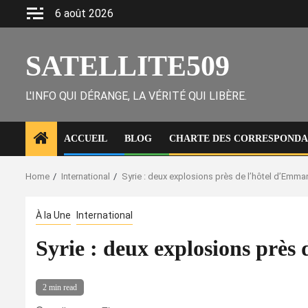
Skip
6 août 2026
to
content
SATELLITE509
L'INFO QUI DÉRANGE, LA VÉRITÉ QUI LIBÈRE.
ACCUEIL
BLOG
CHARTE DES CORRESPONDAN
Home
International
Syrie : deux explosions près de l’hôtel d’Emm
À la Une
International
Syrie : deux explosions près
2 min read