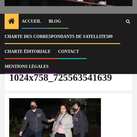
ACCUEIL
BLOG
CHARTE DES CORRESPONDANTS DE SATELLITE509
Home
Actu
Taïwan : une conseillère municipale de Taipei, Chen E-jun, placée en
détention pour corruption présumée
CHARTE ÉDITORIALE
CONTACT
1024x758_725563541639
MENTIONS LÉGALES
1024x758_725563541639