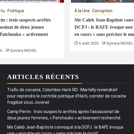
ctu
Politique
À la Une
Corruption
n : trois suspects arrêtés
Me Caleb Jean-Baptiste conv
assinat de deux jeunes
DCPJ : le BAFE évoque une 
Patchouko » activement
en cours » sans préciser le mo
6 août 2026
Djovany MICHEL
26
Djovany MICHEL
ARTICLES RÉCENTS
Trafic de cocaïne, Colombie-Haïti-RD : Martelly reviendrait
pour reprendre le contrôle politique d’Haïti, corridor de cocaïne
fragilisé sous Jovenel
Camp Perrin : trois suspects arrêtés après l’assassinat de
deux jeunes femmes, « Patchouko » activement recherché
Me Caleb Jean-Baptiste convoqué à la DCPJ : le BAFE évoque
une « enquête en cours » sans préciser le motif