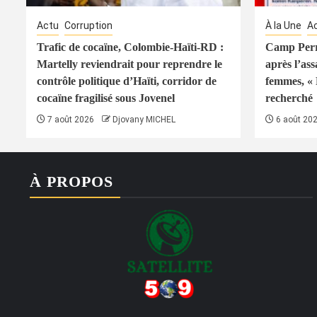
Actu
Corruption
À la Une
A
Trafic de cocaïne, Colombie-Haïti-RD :
Camp Perri
Martelly reviendrait pour reprendre le
après l’ass
contrôle politique d’Haïti, corridor de
femmes, « 
cocaïne fragilisé sous Jovenel
recherché
7 août 2026
Djovany MICHEL
6 août 20
À PROPOS