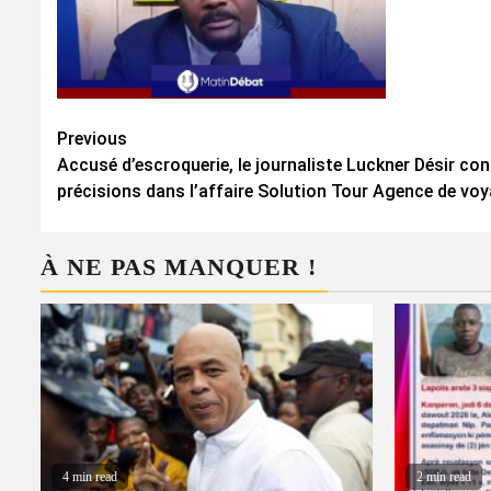
Continue
Previous
Accusé d’escroquerie, le journaliste Luckner Désir c
Reading
précisions dans l’affaire Solution Tour Agence de voy
À NE PAS MANQUER !
4 min read
2 min read