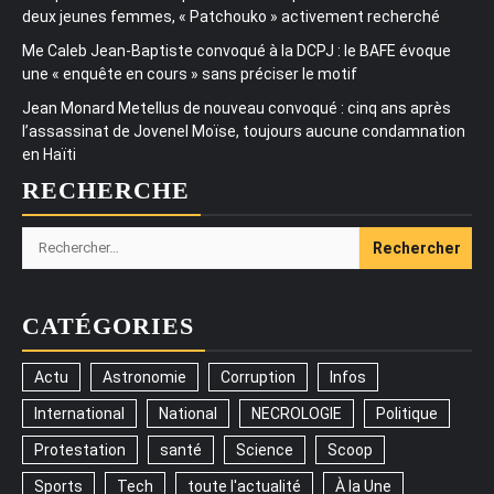
deux jeunes femmes, « Patchouko » activement recherché
Me Caleb Jean-Baptiste convoqué à la DCPJ : le BAFE évoque
une « enquête en cours » sans préciser le motif
Jean Monard Metellus de nouveau convoqué : cinq ans après
l’assassinat de Jovenel Moïse, toujours aucune condamnation
en Haïti
RECHERCHE
Rechercher :
CATÉGORIES
Actu
Astronomie
Corruption
Infos
International
National
NECROLOGIE
Politique
Protestation
santé
Science
Scoop
Sports
Tech
toute l'actualité
À la Une