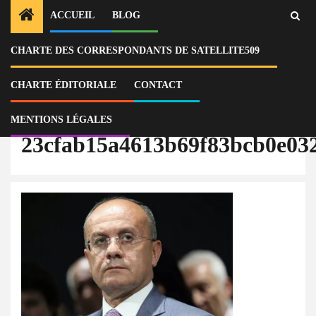
ACCUEIL
BLOG
CHARTE DES CORRESPONDANTS DE SATELLITE509
Home
Actu
Arménie : l’ancien ministre de la Défense Seyran Oganian interdit de
quitter le territoire dans une affaire de corruption
CHARTE ÉDITORIALE
CONTACT
23cfab15a4613b69f83bcb0e03283f0b
MENTIONS LÉGALES
23cfab15a4613b69f83bcb0e03