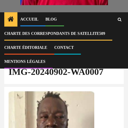
ACCUEIL
BLOG
CHARTE DES CORRESPONDANTS DE SATELLITE509
Home
Actu
Arrestation de trois individus pour trafic de drogue et implication
criminelle à Martissant
CHARTE ÉDITORIALE
CONTACT
IMG-20240902-WA0007
MENTIONS LÉGALES
IMG-20240902-WA0007