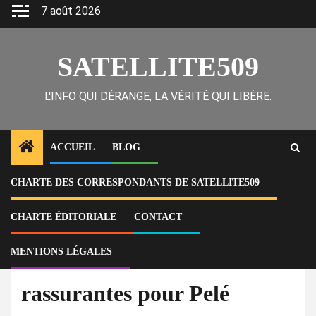
Skip
7 août 2026
to
content
SATELLITE509
L'INFO QUI DÉRANGE, LA VÉRITÉ QUI LIBÈRE.
ACCUEIL
BLOG
CHARTE DES CORRESPONDANTS DE SATELLITE509
Home
Sports
Brésil : des nouvelles rassurantes pour Pelé
CHARTE ÉDITORIALE
CONTACT
Sports
MENTIONS LÉGALES
Brésil : des nouvelles
rassurantes pour Pelé