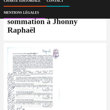
CHARTE ÉDITORIALE
CONTACT
sommation à Jhonny Raphaël
MENTIONS LÉGALES
sommation à Jhonny
Raphaël