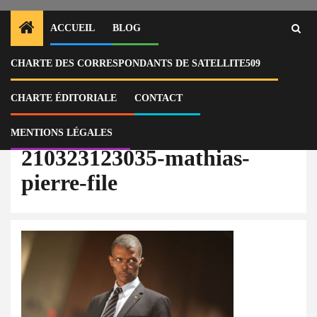
ACCUEIL
BLOG
CHARTE DES CORRESPONDANTS DE SATELLITE509
Home
Actu
Chef de cabinet d’un conseiller-président, Mathias Pierre a été révoqué
sur fond d’accusations de traître
CHARTE ÉDITORIALE
CONTACT
210323123035-mathias-pierre-file
MENTIONS LÉGALES
210323123035-mathias-
pierre-file