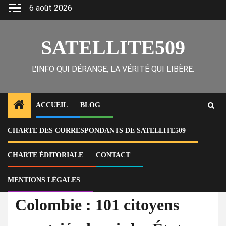
Skip
6 août 2026
to
content
SATELLITE509
L'INFO QUI DÉRANGE, LA VÉRITÉ QUI LIBÈRE.
ACCUEIL
BLOG
CHARTE DES CORRESPONDANTS DE SATELLITE509
Home
Actu
Colombie : 101 citoyens rapatriés depuis les États-Unis dans un vol
humanitaire
CHARTE ÉDITORIALE
CONTACT
MENTIONS LÉGALES
À la Une
Actu
Colombie : 101 citoyens