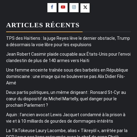
ARTICLES RÉCENTS
TPS des Haïtiens : la juge Reyes lève le dernier obstacle, Trump
a désormais la voie libre pour les expulsions
Jean Robert Casimir plaide coupable aux États-Unis pour l’envoi
clandestin de plus de 140 armes vers Haïti
Une femme enceinte traînée sous des barbelés en République
dominicaine : une image qui ne bouleverse pas Alix Didier Fils-
Aimé
Deux partis politiques, un même dirigeant : Ronsard St-Cyr au
cœur du dispositif de Michel Martelly, quel danger pour le
prochain Parlement ?
Aquin : l’ancien avocat Lewis Jacquet condamné à la prison à
vie et à 10 milliards de gourdes de dommages-intérêts
La TikTokeuse Laury Lacombe, alias « Tikreyòl », arrêtée par la
DCPJ pour ses liens présumés avec le chef de gang Chalè