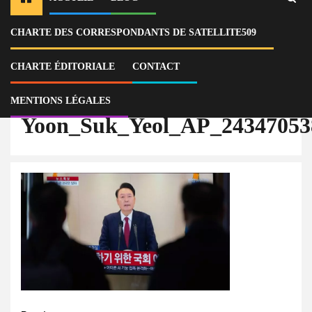
CHARTE DES CORRESPONDANTS DE SATELLITE509
Home
Actu
Corée du Sud : l’agence anti-corruption mobilise la police pour arrêter
l’ex-président Yoon Suk Yeol
CHARTE ÉDITORIALE
CONTACT
Yoon_Suk_Yeol_AP_24347053834739_NAT_1212
MENTIONS LÉGALES
Yoon_Suk_Yeol_AP_2434705