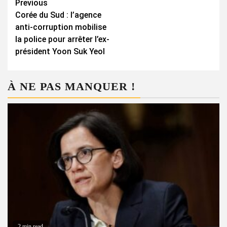
Continue
Previous
Corée du Sud : l’agence
Reading
anti-corruption mobilise
la police pour arrêter l’ex-
président Yoon Suk Yeol
À NE PAS MANQUER !
2 min read