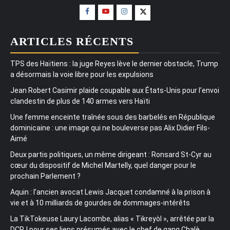
ARTICLES RÉCENTS
TPS des Haïtiens : la juge Reyes lève le dernier obstacle, Trump
a désormais la voie libre pour les expulsions
Jean Robert Casimir plaide coupable aux États-Unis pour l’envoi
clandestin de plus de 140 armes vers Haïti
Une femme enceinte traînée sous des barbelés en République
dominicaine : une image qui ne bouleverse pas Alix Didier Fils-
Aimé
Deux partis politiques, un même dirigeant : Ronsard St-Cyr au
cœur du dispositif de Michel Martelly, quel danger pour le
prochain Parlement ?
Aquin : l’ancien avocat Lewis Jacquet condamné à la prison à
vie et à 10 milliards de gourdes de dommages-intérêts
La TikTokeuse Laury Lacombe, alias « Tikreyòl », arrêtée par la
DCPJ pour ses liens présumés avec le chef de gang Chalè