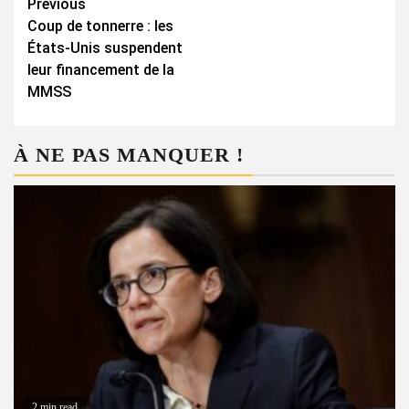
Continue
Previous
Coup de tonnerre : les
Reading
États-Unis suspendent
leur financement de la
MMSS
À NE PAS MANQUER !
2 min read