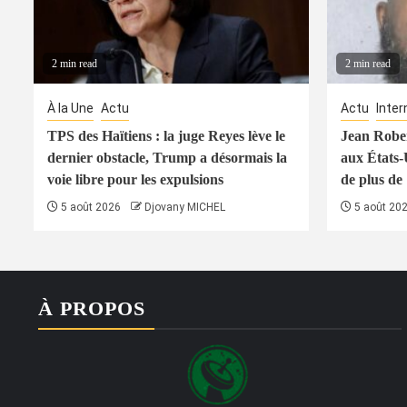
2 min read
2 min read
À la Une
Actu
Actu
Inter
TPS des Haïtiens : la juge Reyes lève le
Jean Rober
dernier obstacle, Trump a désormais la
aux États-
voie libre pour les expulsions
de plus de
5 août 2026
Djovany MICHEL
5 août 20
À PROPOS