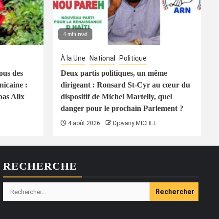
4 min read
À la Une
National
Politique
ous des
Deux partis politiques, un même
icaine :
dirigeant : Ronsard St-Cyr au cœur du
pas Alix
dispositif de Michel Martelly, quel
danger pour le prochain Parlement ?
4 août 2026
Djovany MICHEL
RECHERCHE
Rechercher :