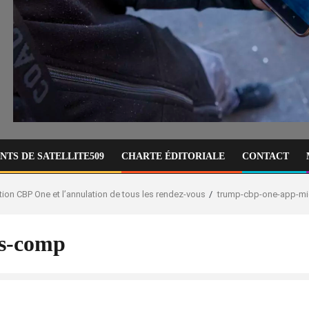
TS DE SATELLITE509
CHARTE ÉDITORIALE
CONTACT
tion CBP One et l’annulation de tous les rendez-vous
trump-cbp-one-app-m
s-comp