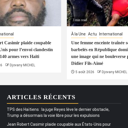
3 min read
national
À la Une
Actu
International
t Casimir plaide coupable
Une femme enceinte traînée s
Unis pour l’envoi clandestin
barbelés en République domin
 140 armes vers Haïti
une image qui ne bouleverse 
Didier Fils-Aimé
26
Djovany MICHEL
5 août 2026
Djovany MICHEL
ARTICLES RÉCENTS
TPS des Haïtiens : la juge Reyes lève le dernier obstacle,
Trump a désormais la voie libre pour les expulsions
Jean Robert Casimir plaide coupable aux États-Unis pour