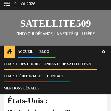
Skip
9 août 2026
to
content
SATELLITE509
L'INFO QUI DÉRANGE, LA VÉRITÉ QUI LIBÈRE.
ACCUEIL
BLOG
CHARTE DES CORRESPONDANTS DE SATELLITE509
Home
Actu
États-Unis : l’administration Trump met fin aux opérations anti-
immigration à Minneapolis
CHARTE ÉDITORIALE
CONTACT
MENTIONS LÉGALES
À la Une
Actu
États-Unis :