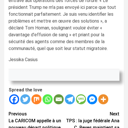
entrave aux opérations des forces de l’ordre. « Le
président Trump ne m’a pas envoyé ici parce que tout
fonctionnait parfaitement. Je suis venu identifier les
problèmes et mettre en œuvre des solutions », a
déclaré Tom Homan, soulignant vouloir éviter «
davantage d’effusion de sang » et priant pour la
sécurité des agents comme des membres de la
communauté, quel que soit leur statut migratoire.
Jessika Casius
Spread the love
Continue
Previous
Next
La CARICOM appelle à un
TPS : la juge fédérale Ana
Reading
nouveau départ politique
C. Reyes maintient sa