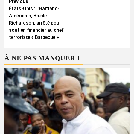
Continue
Previous
États-Unis : l’Haïtiano-
Reading
Américain, Bazile
Richardson, arrêté pour
soutien financier au chef
terroriste « Barbecue »
À NE PAS MANQUER !