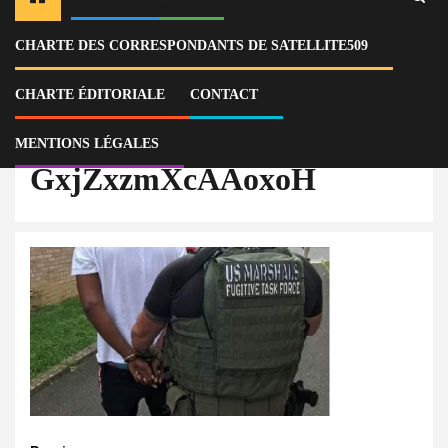
CHARTE DES CORRESPONDANTS DE SATELLITE509
Home
Actu
États-Unis : l’Haïtiano-Américain, Bazile Richardson, arrêté pour soutien
financier au chef terroriste « Barbecue »
CHARTE ÉDITORIALE
CONTACT
GxjZxzmXcAAoxoH
MENTIONS LÉGALES
GxjZxzmXcAAoxoH