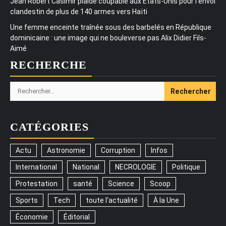
Jean Robert Casimir plaide coupable aux États-Unis pour l’envoi
clandestin de plus de 140 armes vers Haïti
Une femme enceinte traînée sous des barbelés en République
dominicaine : une image qui ne bouleverse pas Alix Didier Fils-
Aimé
RECHERCHE
Rechercher :
CATÉGORIES
Actu
Astronomie
Corruption
Infos
International
National
NECROLOGIE
Politique
Protestation
santé
Science
Scoop
Sports
Tech
toute l'actualité
À la Une
Économie
Éditorial