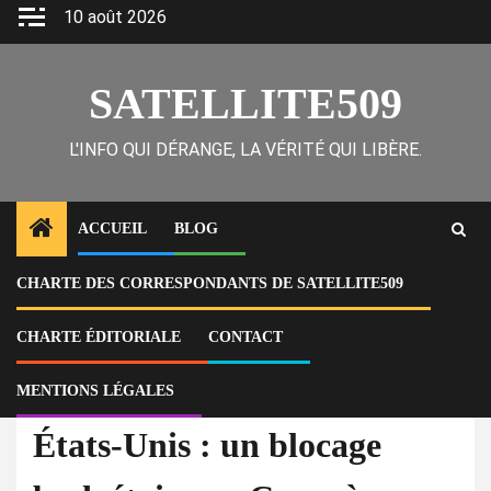
Skip
10 août 2026
to
content
SATELLITE509
L'INFO QUI DÉRANGE, LA VÉRITÉ QUI LIBÈRE.
ACCUEIL
BLOG
CHARTE DES CORRESPONDANTS DE SATELLITE509
Home
Actu
États-Unis : un blocage budgétaire au Congrès menace partiellement le
fonctionnement du DHS
CHARTE ÉDITORIALE
CONTACT
MENTIONS LÉGALES
À la Une
Actu
États-Unis : un blocage