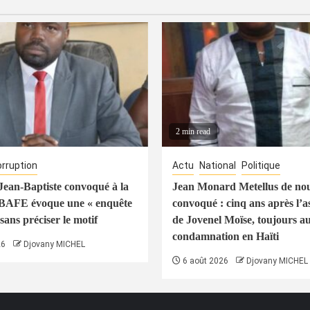
2 min read
rruption
Actu
National
Politique
ean-Baptiste convoqué à la
Jean Monard Metellus de no
 BAFE évoque une « enquête
convoqué : cinq ans après l’a
sans préciser le motif
de Jovenel Moïse, toujours a
condamnation en Haïti
26
Djovany MICHEL
6 août 2026
Djovany MICHEL