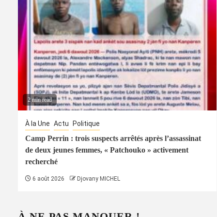
2 min read
À la Une
Actu
Politique
Camp Perrin : trois suspects arrêtés après l’assassinat
de deux jeunes femmes, « Patchouko » activement
recherché
6 août 2026
Djovany MICHEL
À NE PAS MANQUER !