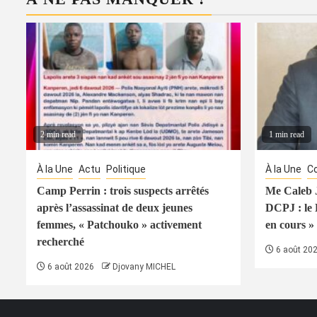
2 min read
1 min read
À la Une
Actu
Politique
À la Une
Co
Camp Perrin : trois suspects arrêtés
Me Caleb J
après l’assassinat de deux jeunes
DCPJ : le
femmes, « Patchouko » activement
en cours » 
recherché
6 août 20
6 août 2026
Djovany MICHEL