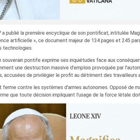
 a publié la première encyclique de son pontificat, intitulée Mag
igence artificielle », ce document majeur de 134 pages et 245 pa
s technologies.
 souverain pontife exprime ses inquiétudes face aux conséquences 
mment une destruction massive d’emplois provoquée par l’autom
ccusées de privilégier le profit au détriment des travailleurs et
t ferme contre les systèmes d’armes autonomes. Opposé de man
affirme que toute décision impliquant l’usage de la force létale d