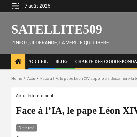
Skip
7 août 2026
to
content
SATELLITE509
L'INFO QUI DÉRANGE, LA VÉRITÉ QUI LIBÈRE.
ACCUEIL
BLOG
CHARTE DES CORRESPONDAN
Home
Actu
Face à l’IA, le pape Léon XIV appelle à « désarmer » la 
Actu
International
Face à l’IA, le pape Léon XI
3 min read