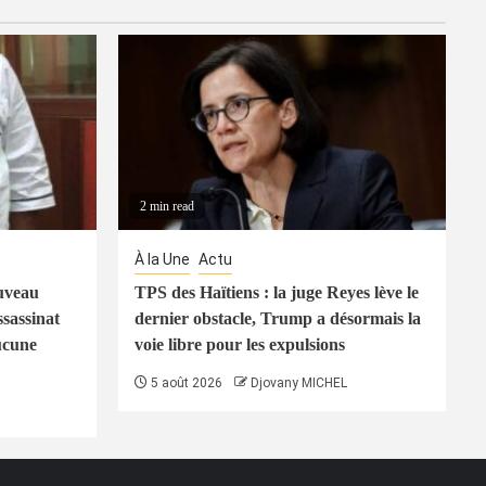
2 min read
À la Une
Actu
uveau
TPS des Haïtiens : la juge Reyes lève le
ssassinat
dernier obstacle, Trump a désormais la
ucune
voie libre pour les expulsions
5 août 2026
Djovany MICHEL