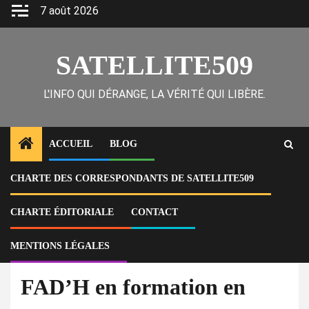
Skip
7 août 2026
to
content
SATELLITE509
L'INFO QUI DÉRANGE, LA VÉRITÉ QUI LIBÈRE.
ACCUEIL
BLOG
CHARTE DES CORRESPONDANTS DE SATELLITE509
Home
Actu
Haïti : 25 soldats des FAD’H en formation en Martinique
CHARTE ÉDITORIALE
CONTACT
À la Une
Actu
MENTIONS LÉGALES
Haïti : 25 soldats des
FAD’H en formation en